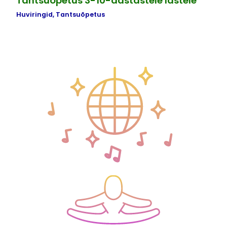
Tantsuõpetus 3-10-aastastele lastele
Huviringid
,
Tantsuõpetus