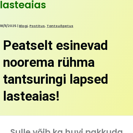
lasteaias
18/11/2025
|
Blogi
,
Postitus
,
Tantsuõpetus
Peatselt esinevad
noorema rühma
tantsuringi lapsed
lasteaias!
Sulle võib ka huvi pakkuda