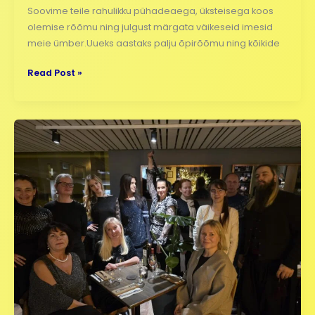
Soovime teile rahulikku pühadeaega, üksteisega koos
olemise rõõmu ning julgust märgata väikeseid imesid
meie ümber.Uueks aastaks palju õpirõõmu ning kõikide
Read Post »
Meie
kollektiivi
jõuluistumine
:)