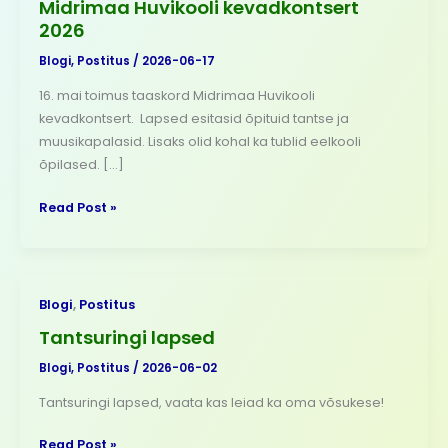
Midrimaa Huvikooli kevadkontsert
kevadkontsert
2026
2026
Blogi
,
Postitus
/
2026-06-17
16. mai toimus taaskord Midrimaa Huvikooli
kevadkontsert. Lapsed esitasid õpituid tantse ja
muusikapalasid. Lisaks olid kohal ka tublid eelkooli
õpilased. […]
Read Post »
Tantsuringi
Blogi
,
Postitus
lapsed
Tantsuringi lapsed
Blogi
,
Postitus
/
2026-06-02
Tantsuringi lapsed, vaata kas leiad ka oma võsukese!
Read Post »