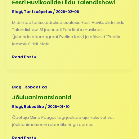
Eesti Huvikoolide Liidu Talendishowl
Blogi
,
Tantsuõpetus
/
2026-02-06
Midrimaa tantsutüdrukud osalesid Eesti Huvikoolide Liidu
Talendishowl 31.jaanuaril Tondiraba Huvikoolis
(juhendaja koreograaf Evelina Kaiv) ja pälvisid “Publiku
lemmiku” tiitli. Meie
Read Post »
Jõuluanimatsioonid
Blogi
,
Robootika
Jõuluanimatsioonid
Blogi
,
Robootika
/
2026-01-10
Õpetaja Miina Paugus tegi jõulude ajal kaks vahvat
jõuluanimatsooni robootikaringi raames.
Read Post »