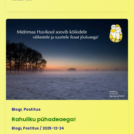
Rahuliku
pühadeaega!
Blogi
,
Postitus
Rahuliku pühadeaega!
Blogi
,
Postitus
/
2025-12-24