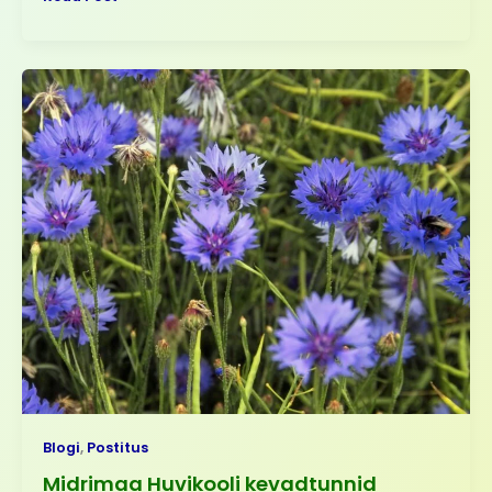
Midrimaa
Huvikooli
kevadtunnid
lasteaedades
Blogi
,
Postitus
Midrimaa Huvikooli kevadtunnid