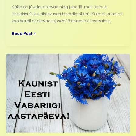
Kätte on jõudnud kevad ning juba 16. mail toimub
Lindakivi Kultuurikeskuses kevadkontsert. Kolmel erineval
kontserdil osalevad lapsed 13 erinevast lasteaiast,
Read Post »
Midrimaa
Huvikooli
lapsed
tervitavad
EV
108.
aastapäeva
puhul!