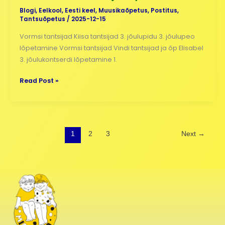
2025!
Blogi
,
Eelkool
,
Eesti keel
,
Muusikaõpetus
,
Postitus
,
Tantsuõpetus
/
2025-12-15
Vormsi tantsijad Kiisa tantsijad 3. jõulupidu 3. jõulupeo
lõpetamine Vormsi tantsijad Vindi tantsijad ja õp Elisabel
3. jõulukontserdi lõpetamine 1.
Read Post »
1
2
3
Next
→