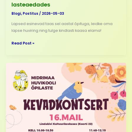
lasteaedades
Blogi
,
Postitus
/
2026-05-03
Lapsed esinevad taas sel aastal õpituga, leidke oma
lapse huviring ning tulge kindlasti kaasa elama!
Read Post »
Midrimaa
Kevadkontsert
2026!