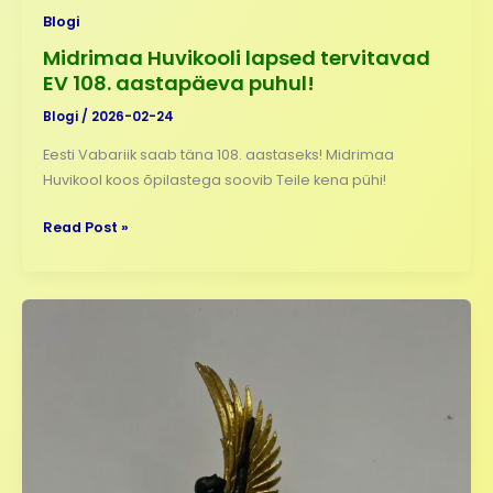
Blogi
Midrimaa Huvikooli lapsed tervitavad
EV 108. aastapäeva puhul!
Blogi
/
2026-02-24
Eesti Vabariik saab täna 108. aastaseks! Midrimaa
Huvikool koos õpilastega soovib Teile kena pühi!
Read Post »
Midrimaa
tantsutüdrukud
osalesid
Eesti
Huvikoolide
Liidu
Talendishowl