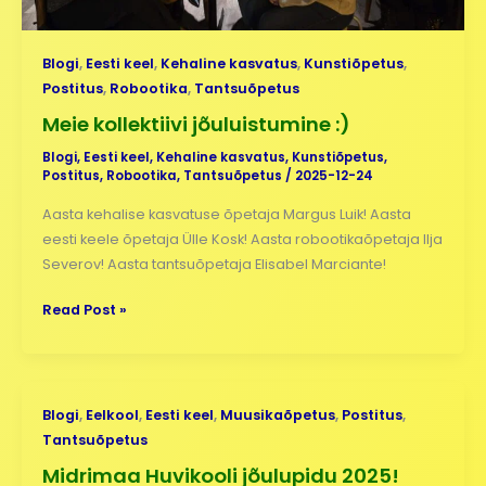
Blogi
,
Eesti keel
,
Kehaline kasvatus
,
Kunstiõpetus
,
Postitus
,
Robootika
,
Tantsuõpetus
Meie kollektiivi jõuluistumine :)
Blogi
,
Eesti keel
,
Kehaline kasvatus
,
Kunstiõpetus
,
Postitus
,
Robootika
,
Tantsuõpetus
/
2025-12-24
Aasta kehalise kasvatuse õpetaja Margus Luik! Aasta
eesti keele õpetaja Ülle Kosk! Aasta robootikaõpetaja Ilja
Severov! Aasta tantsuõpetaja Elisabel Marciante!
Read Post »
Midrimaa
Blogi
,
Eelkool
,
Eesti keel
,
Muusikaõpetus
,
Postitus
,
Huvikooli
Tantsuõpetus
jõulupidu
Midrimaa Huvikooli jõulupidu 2025!