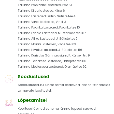
Tallinna Paekaare Lasteaed, Pae 51
Tallinna Kiisa lasteaed, Kiisa 6
Tallinna Lasteaed Delfiin, Sütiste tee 4
Tallinna Vindi Lasteaed, Vindi 3
Tallinna Padriku Lasteaed, Padriku tee 10
Tallinna Lehola Lasteaed, Mustamäe tee 187
Tallinna Allika Lasteaed, J. Sütiste tee 7
Tallinna Männi Lasteaed, Vilde tee 103
Tallinna Liivaku Lasteaed, J. Sütiste tee 56
Tallinna Kuristiku Gümnaasium, K. Kärberi tn. 9
Tallinna Tähekese Lasteaed, Ehitajate tee 80
Tallinna Meelespea Lasteaed, Õismäe tee 92
Soodustused
Soodustused, kui ühest perest osalevad lapsed 2x nädalas
toimuvatel koolitustel.
Lõpetamisel
Koolituse läbinud vanema rühma lapsed saavad