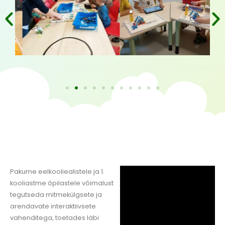
Pakume eelkooliealistele ja 1.
kooliastme õpilastele võimalust
tegutseda mitmekülgsete ja
arendavate interaktiivsete
vahenditega, toetades läbi