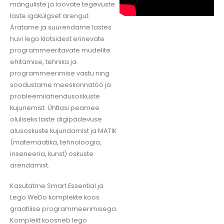
mänguliste ja loovate tegevuste
laste igakülgset arengut.
Äratame ja suurendame lastes
huvi lego klotsidest erinevate
programmeeritavate mudelite
ehitamise, tehnika ja
programmeerimise vastu ning
soodustame meeskonnatöö ja
probleemilahendusoskuste
kujunemist. Ühtlasi peamee
oluliseks laste digipädevuse
alusoskuste kujundamist ja MATIK
(matemaatika, tehnoloogia,
inseneeria, kunst) oskuste
arendamist.
Kasutatme Smart Essential ja
Lego WeDo komplekte koos
graafilise programmeerimisega.
Komplekt koosneb lego