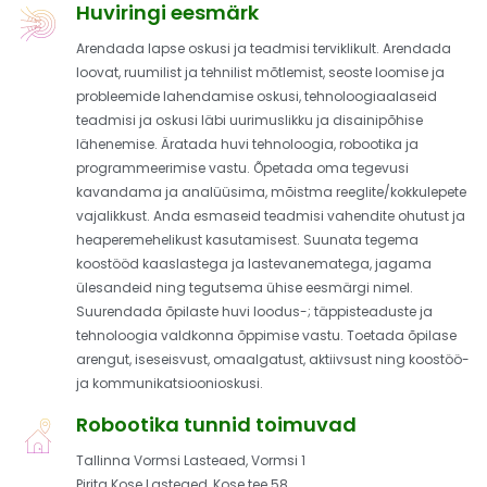
Huviringi eesmärk
Arendada lapse oskusi ja teadmisi terviklikult. Arendada
loovat, ruumilist ja tehnilist mõtlemist, seoste loomise ja
probleemide lahendamise oskusi, tehnoloogiaalaseid
teadmisi ja oskusi läbi uurimuslikku ja disainipõhise
lähenemise. Äratada huvi tehnoloogia, robootika ja
programmeerimise vastu. Õpetada oma tegevusi
kavandama ja analüüsima, mõistma reeglite/kokkulepete
vajalikkust. Anda esmaseid teadmisi vahendite ohutust ja
heaperemehelikust kasutamisest. Suunata tegema
koostööd kaaslastega ja lastevanematega, jagama
ülesandeid ning tegutsema ühise eesmärgi nimel.
Suurendada õpilaste huvi loodus-; täppisteaduste ja
tehnoloogia valdkonna õppimise vastu. Toetada õpilase
arengut, iseseisvust, omaalgatust, aktiivsust ning koostöö-
ja kommunikatsioonioskusi.
Robootika tunnid toimuvad
Tallinna Vormsi Lasteaed, Vormsi 1
Pirita Kose Lasteaed, Kose tee 58