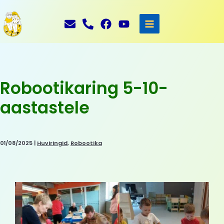
Skip
to
content
Robootikaring 5-10-
aastastele
01/08/2025
|
Huviringid
,
Robootika