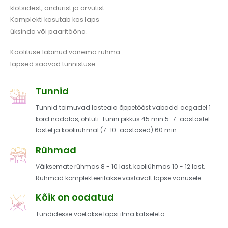
klotsidest, andurist ja arvutist.
Komplekti kasutab kas laps
üksinda või paaritööna.
Koolituse läbinud vanema rühma
lapsed saavad tunnistuse.
Tunnid
Tunnid toimuvad lasteaia õppetööst vabadel aegadel 1
kord nädalas, õhtuti. Tunni pikkus 45 min 5-7-aastastel
lastel ja koolirühmal (7-10-aastased) 60 min.
Rühmad
Väiksemate rühmas 8 - 10 last, kooliühmas 10 - 12 last.
Rühmad komplekteeritakse vastavalt lapse vanusele.
Kõik on oodatud
Tundidesse võetakse lapsi ilma katseteta.