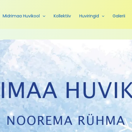
Midrimaa Huvikool
Kollektiiv
Huviringid
Galerii