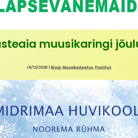
asteaia muusikaringi jõu
14/12/2025
|
Blogi
,
Muusikaõpetus
,
Postitus