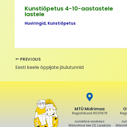
Kunstiõpetus 4-10-aastastele
lastele
Huviringid
,
Kunstiõpetus
PREVIOUS
Eesti keele õppijate jõulutunnid
MTÜ Midrimaa
O
Registrikood 80211679
Regi
Juriidiline aadress:
Jur
Männiliiva tee 23, Laiaküla
Männili