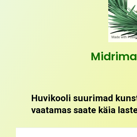
Midrimaa
Huvikooli suurimad kunst
vaatamas saate käia laste