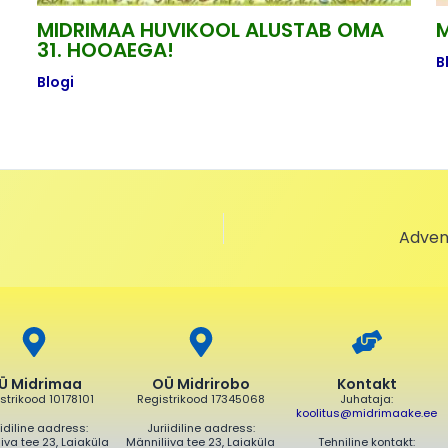
MIDRIMAA HUVIKOOL ALUSTAB OMA
M
31. HOOAEGA!
B
Blogi
Advend
Ü Midrimaa
OÜ Midrirobo
Kontakt
strikood 10178101
Registrikood 17345068
Juhataja:
koolitus@midrimaake.ee
iidiline aadress:
Juriidiline aadress:
iva tee 23, Laiaküla
Männiliiva tee 23, Laiaküla
Tehniline kontakt: