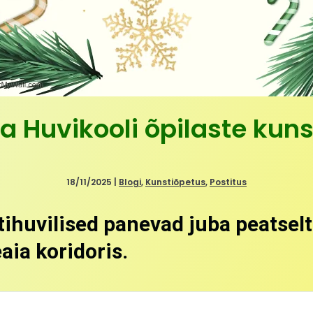
 Huvikooli õpilaste kuns
18/11/2025
|
Blogi
,
Kunstiõpetus
,
Postitus
ihuvilised panevad juba peatsel
aia koridoris.