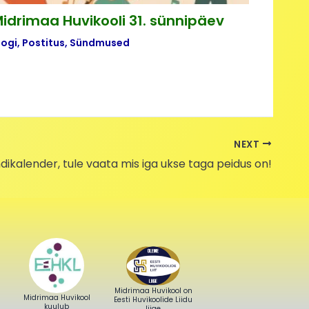
idrimaa Huvikooli 31. sünnipäev
logi
,
Postitus
,
Sündmused
NEXT
ikalender, tule vaata mis iga ukse taga peidus on!
Midrimaa Huvikool on
Midrimaa Huvikool
Eesti Huvikoolide Liidu
kuulub
liige